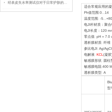
经表皮失水率测试仪对于日常护肤的指导意义
适合常规应用的凝
Ph值范围:0...14
温度范围: -5...+8
电JI杆材质：聚合物
电JI长度：120 m
零点值: pH = 7.0 
透析膜材质: 纤维
参比电JI: Ag/AgCl
电解液:
KCL
(凝胶
敏感膜形状: 圆柱
敏感膜电阻:400 
透析膜类型: A
Bl
型