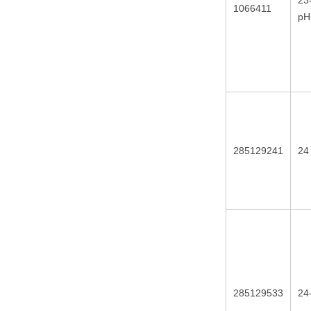
23
1066411
pH
285129241
24
285129533
24