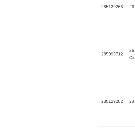
285129266
26
26
285095712
Ci
285129282
28