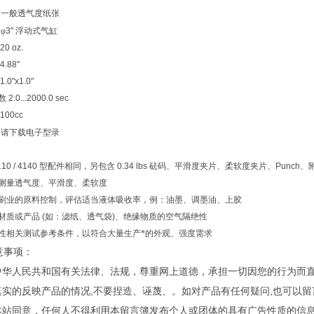
一般透气度纸张
φ
3"
浮动式气缸
20 oz.
4.88"
1.0"x1.0"
数
2.0...2000.0 sec
100cc
请下载电子型录
10 / 4140
型配件相同，另包含
0.34 lbs
砝码、平滑度夹片、柔软度夹片、
Punch
、
测量透气度、平滑度、柔软度
刷业的原料控制，评估适当液体吸收率，例：油墨、调墨油、上胶
材质或产品
(
如：滤纸、透气袋
)
、绝缘物质的空气隔绝性
性相关测试参考条件，以符合大量生产*的外观、强度需求
意事项：
守中华人民共和国有关法律、法规，尊重网上道德，承担一切因您的行为而
您真实的反映产品的情况,不要捏造、诬蔑、。如对产品有任何疑问,也可以
经本站同意，任何人不得利用本留言簿发布个人或团体的具有广告性质的信