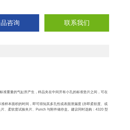
产品咨询
联系我们
标准重量的气缸所产生，样品夹在中间开有小孔的标准垫片之间，可在
标准样本面积的时间，即可得知其多孔性或表面泄漏度
(
亦即柔软度、或
夹片、柔软度试验夹片、
Punch
与附件储存盒。建议同时选购：
4320
型