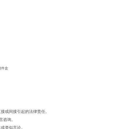
附件盒
直接或间接引起的法律责任。
留言咨询。
息或类似言论。