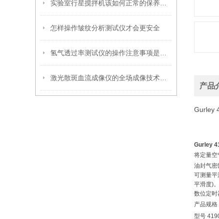
实验室行星搅拌机该如何正常的保养与维护？
怎样操作皱纹分析测试仪才会更安全
氢气透过率测试仪的操作注意事项是什么
激光散斑血流成像仪的全场成像技术与操作规范指南
产品
Gurl
Gurley 
将定量空
油封气密
可测量平
平滑度
)
数位定时
产品规格
型号
419