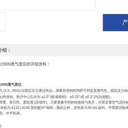
介绍：
ey 4190N透气度仪的详细资料：
4190N
透气度仪
气
(2.5...30cc)
以固定压力通过样品，测量所需的时间即可判定其透气性。固定压力由
缸内滑动。垫片中心孔分为
φ
1.0" (
标准面积
)
、φ
0.25"
或
φ
0.1" (
均为选配
)
。
滑度、多孔性、柔软度
(
压缩性
)
。只要更换不同的转接座与夹片，计算定量空气流经
。本机与
4110 / 4140
型的配件*相同；除此之外，另包含
0.34 lbs
砝码、平滑度试验
器、水平机座。
0