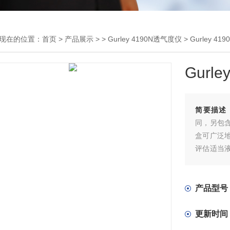
现在的位置：
首页
>
产品展示
> >
Gurley 4190N透气度仪
> Gurley 4
Gurl
简要描述
同，另包含 
盒可广泛
评估适当
(如：滤
考条件，以
产品型号
更新时间