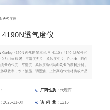
190N透气度仪
ey 4190N透气度仪
：
Gurley 4190N透气度仪本机与 4110 / 4140 型配件相
0.34 lbs 砝码、平滑度夹片、柔软度夹片、Punch、附件
地测量透气度、平滑度、柔软度造纸与印刷业的原料控制，
液体吸收率，例：油墨、调墨油、上胶高透气性材质或产品
纸、透气袋)、绝缘物质的空气隔绝性其它透气性相关测试参
符合大量生产*的外观、强度需求
：
厂商性质：
代理商
：
2025-11-30
访 问 量：
1216