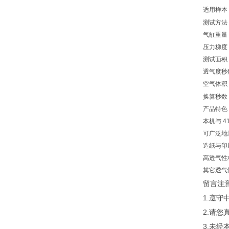
适用样本
测试方法
气缸重量
压力梯度
测试面积
透气度秒
空气体积
换算秒数
产品特色
本机与
41
可广泛地
造纸与印
高透气性
其它透气
留言注
1.遵
2.请
3.未