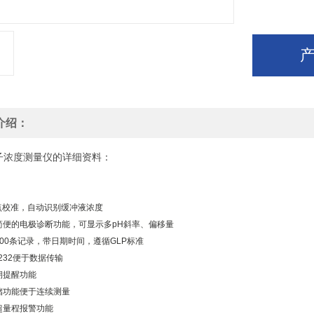
介绍：
子浓度测量仪的详细资料：
多6点校准，自动识别缓冲液浓度
、简便的电极诊断功能，可显示多pH斜率、偏移量
储500条记录，带日期时间，遵循GLP标准
S232便于数据传输
过期提醒功能
存储功能便于连续测量
置超量程报警功能