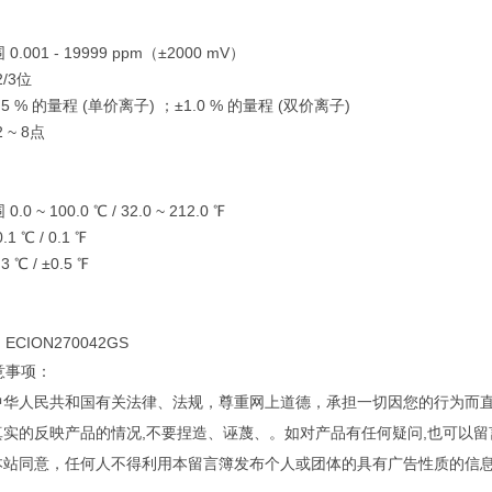
0.001 - 19999 ppm（±2000 mV）
/3位
.5 % 的量程 (单价离子) ；±1.0 % 的量程 (双价离子)
 ~ 8点
.0 ~ 100.0 ℃ / 32.0 ~ 212.0 ℉
1 ℃ / 0.1 ℉
3 ℃ / ±0.5 ℉
CION270042GS
意事项：
守中华人民共和国有关法律、法规，尊重网上道德，承担一切因您的行为而
您真实的反映产品的情况,不要捏造、诬蔑、。如对产品有任何疑问,也可以
经本站同意，任何人不得利用本留言簿发布个人或团体的具有广告性质的信