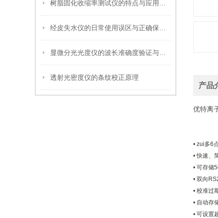
树脂固化收缩率测试仪的特点与应用解析
经皮失水仪的日常使用误区与正确保养方法
显微分光光度仪的波长准确度验证与标准物质选择策略
透射光密度仪的条纹校正原理
产品
优特离
• zui
• 快速
• 可存
• 双向R
• 校准
• 自动
• 可设