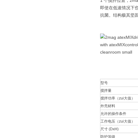
1 个搅拌位置，2
即使在低速情况下也
抗菌。结构极其坚固
型号
搅拌量
搅拌功率（zui大值）
外壳材料
允许的操作条件
工作电压（zui大值）
尺寸 (DxH)
防护等级