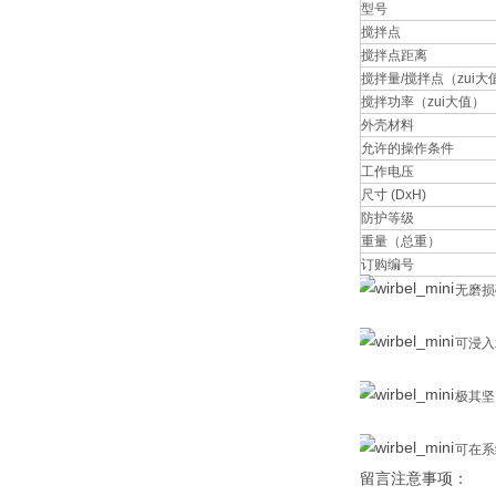
型号
搅拌点
搅拌点距离
搅拌量/搅拌点（zui大
搅拌功率（zui大值）
外壳材料
允许的操作条件
工作电压
尺寸 (DxH)
防护等级
重量（总重）
订购编号
无磨损
可浸入z
极其坚
可在系
留言注意事项：