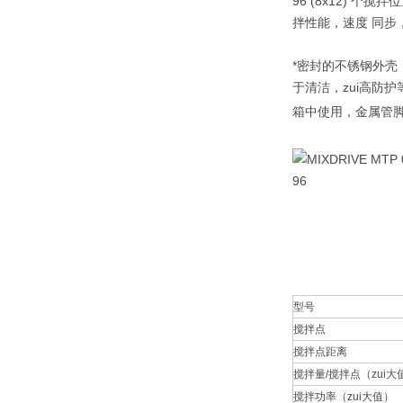
96 (8x12) 
拌性能，速度 同步
*密封的不锈钢外壳
于清洁，zui高防护
箱中使用，金属管
型号
搅拌点
搅拌点距离
搅拌量/搅拌点（zui大
搅拌功率（zui大值）