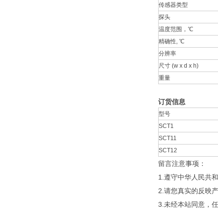
传感器类型
探头
温度范围，℃
精确性, ℃
分辨率
尺寸 (w x d x h)
重量
订货信息
型号
SCT1
SCT11
SCT12
留言注意事项：
1.遵守中华人民
2.请您真实的反映
3.未经本站同意，