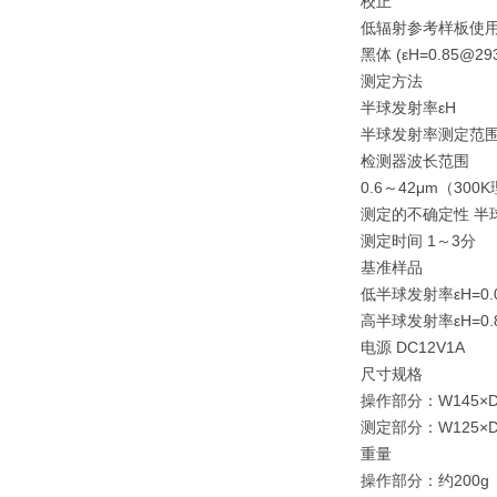
校正
低辐射参考样板使用镀金
黑体 (εH=0.85@293K
测定方法
半球发射率εH
半球发射率测定范围 0
检测器波长范围
0.6～42μm（30
测定的不确定性 半球
测定时间 1～3分
基准样品
低半球发射率εH=0.0
高半球发射率εH=0.8
电源 DC12V1A
尺寸规格
操作部分：W145×D8
测定部分：W125×D6
重量
操作部分：约200g