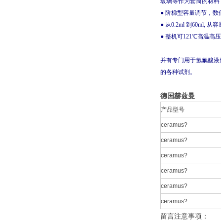
玻璃等作为套筒的材料
● 阶梯型容量调节，
● 从0.2ml 到60m
● 整机可121℃高温
并有专门用于氢氟酸液
的各种试剂。
德国赫兹曼
产品型号
ceramus?
ceramus?
ceramus?
ceramus?
ceramus?
ceramus?
留言注意事项：