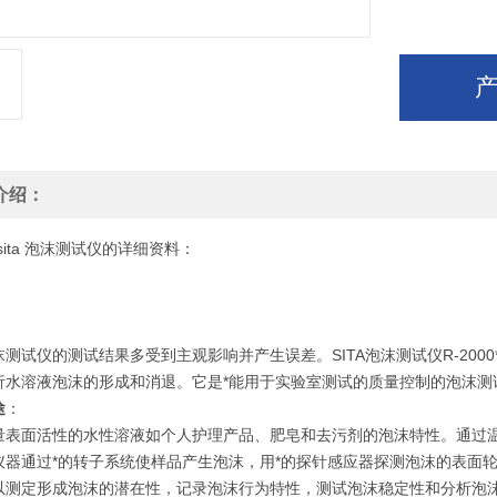
介绍：
00sita 泡沫测试仪的详细资料：
沫测试仪的测试结果多受到主观影响并产生误差。SITA泡沫测试仪R-20
析水溶液泡沫的形成和消退。它是*能用于实验室测试的质量控制的泡沫测
途
：
量表面活性的水性溶液如个人护理产品、肥皂和去污剂的泡沫特性。通过
仪器通过*的转子系统使样品产生泡沫，用*的探针感应器探测泡沫的表面
以测定形成泡沫的潜在性，记录泡沫行为特性，测试泡沫稳定性和分析泡