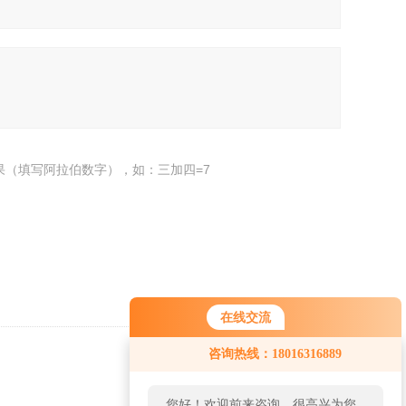
果（填写阿拉伯数字），如：三加四=7
在线交流
您好！欢迎前来咨询，很高兴为您
咨询热线：18016316889
服务，请问您要咨询什么问题呢？
返回