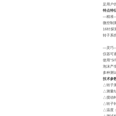
足用户
特点特
—精准
微控制
16针
转子系
—灵巧
仪器可
使用“S
泡沫产
多种测
技术参
△转子
△测量
△搅动时
△转子转
△温度：