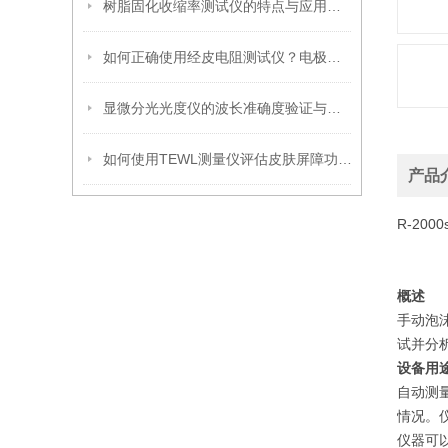
树脂固化收缩率测试仪的特点与应用解析
如何正确使用经皮电阻测试仪？电极清洁与测量位置关键提示
显微分光光度仪的波长准确度验证与标准物质选择策略
如何使用TEWL测量仪评估皮肤屏障功能？
产品
R-20
概述
手动泡
试并分
设备用
自动测
情况。
仪器可