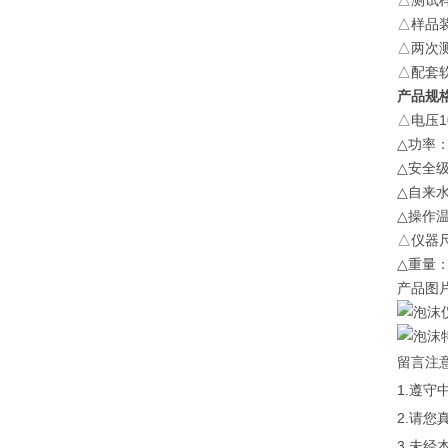
△测试样
△样品
△两次
△配套
产品规
△电压10
△功率：
△安全级
△自来水
△操作温
△仪器尺寸
△重量：
产品图
留言注
1.遵
2.请
3.未