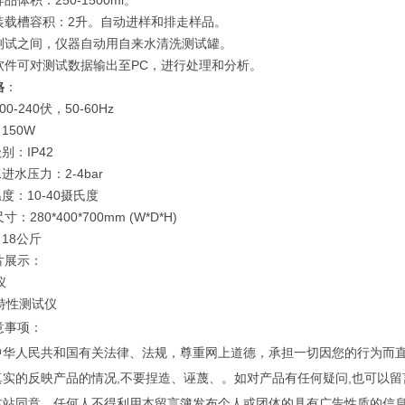
品体积：250-1500ml。
装载槽容积：2升。自动进样和排走样品。
测试之间，仪器自动用自来水清洗测试罐。
软件可对测试数据输出至PC，进行处理和分析。
格
：
0-240伏，50-60Hz
150W
别：IP42
进水压力：2-4bar
度：10-40摄氏度
：280*400*700mm (W*D*H)
18公斤
片展示：
意事项：
守中华人民共和国有关法律、法规，尊重网上道德，承担一切因您的行为而
您真实的反映产品的情况,不要捏造、诬蔑、。如对产品有任何疑问,也可以
经本站同意，任何人不得利用本留言簿发布个人或团体的具有广告性质的信