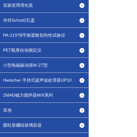
实验室用理化瓷
肖特Schott2孔盖
PA-2197B平衡梁耐划伤性试验仪
PET瓶厚自动测定仪
小型电磁振动筛M-2T型
Hielscher 手持式超声波处理器UP100H
2MAG磁力搅拌器MIX系列
其他
圆柱形硼硅玻璃容器