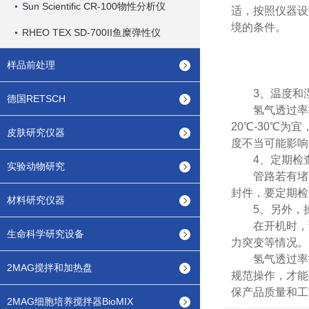
Sun Scientific CR-100物性分析仪
适，按照仪器设
境的条件。
RHEO TEX SD-700II鱼糜弹性仪
样品前处理
3、温度和湿
德国RETSCH
氢气透过率测
20℃-30℃
皮肤研究仪器
度不当可能影响
4、定期检查
实验动物研究
管路若有堵塞
封件，要定期检
材料研究仪器
5、另外，操
在开机时，预
生命科学研究设备
力突变等情况。
氢气透过率测
2MAG搅拌和加热盘
规范操作，才能
保产品质量和工
2MAG细胞培养搅拌器BioMIX