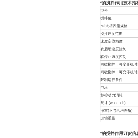
*的搅拌作用技术指
型号
搅拌位
zui大培养瓶规格
搅拌速度范围
速度定位精度
软启动速度控制
软停止速度控制
间歇搅拌：可变开机时
间歇搅拌：可变停机时
限制运行条件
电压
标称动力消耗
尺寸 (w x d x h)
净重(不包含培养瓶)
运输重量
*的搅拌作用订货信