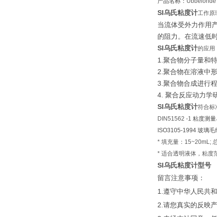
产品名称：
Ubbelohde 
SI乌氏粘度计
工作原
当流体受外力作用
的阻力。在流速低
SI乌氏粘度计
的应用
1.聚合物分子量和
2.聚合物在溶液中
3.聚合物合成进行
4. 聚合反应动力学
SI乌氏粘度计
符合标
DIN51562 -1
粘度测量乌
ISO3105-1994 
*
填充量：
15~20mL;
*
适合透明液体，粘度
SI乌氏粘度计型号
留言注意事项：
1.遵守中华人民
2.请您真实的反映