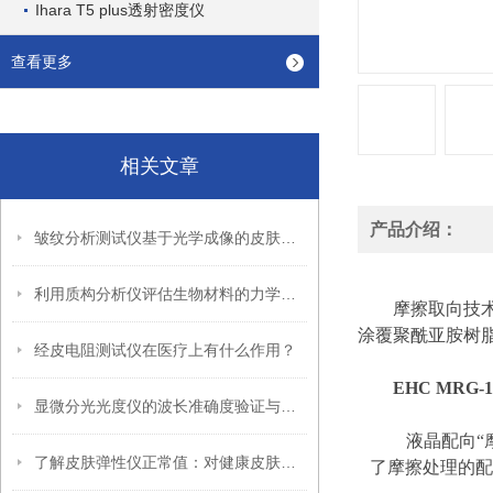
Ihara T5 plus透射密度仪
查看更多
相关文章
产品介绍：
皱纹分析测试仪基于光学成像的皮肤皱纹定量评估技术
利用质构分析仪评估生物材料的力学性能
摩擦取向技
涂覆聚酰亚胺树
经皮电阻测试仪在医疗上有什么作用？
EHC MRG
显微分光光度仪的波长准确度验证与标准物质选择策略
液晶配向
了解皮肤弹性仪正常值：对健康皮肤的重要指标
了摩擦处理的配