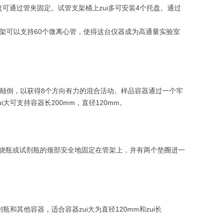
可通过管夹固定。试管支架桶上zui多可安装4个托盘。通过
支架可以支持60个微离心管，使得这台仪器成为高通量实验室
下颠倒，以获得8个方向有力的混合活动。样品容器通过一个牢
i大可支持容器长200mm，直径120mm。
夹住烧瓶或试剂瓶的颈部安全地固定在管架上，并有两个垫圈进一
和其他容器，适合容器zui大为直径120mm和zui长