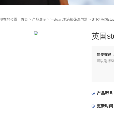
现在的位置：
首页
>
产品展示
> >
stuart旋涡振荡混匀器
> STR4英国st
英国s
简要描述
可以选择5
产品型号
更新时间