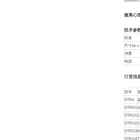
300m
微离心管,
技术参
转速
尺寸(w x d
净重
电源
订货信
型号
STR4
STR4/1
STR1/1
STR1/2
STR1/3
STR1/4