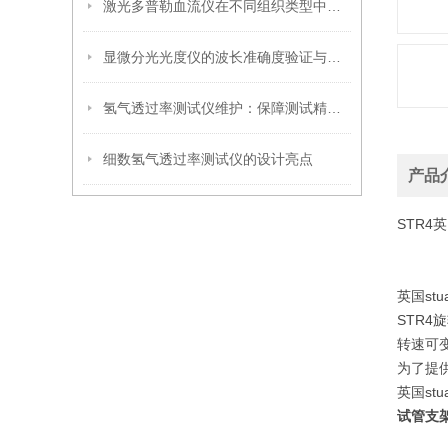
激光多普勒血流仪在不同组织类型中的适用性
显微分光光度仪的波长准确度验证与标准物质选择策略
氢气透过率测试仪维护：保障测试精度的关键
细数氢气透过率测试仪的设计亮点
产品
STR4
英国st
STR
转速可变
为了提
英国st
试管支架