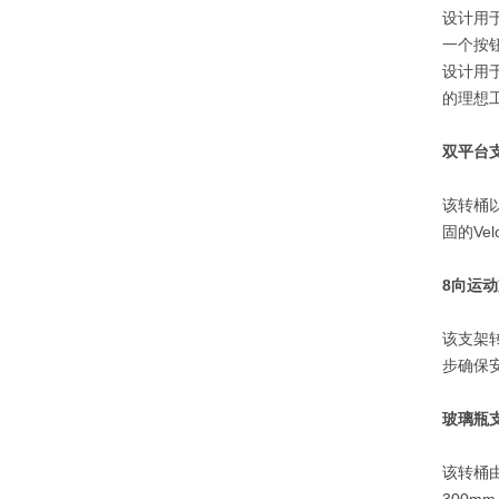
设计用
一个按
设计用
的理想
双平台支
该转桶
固的Ve
8向运动
该支架
步确保
玻璃瓶支
该转桶由