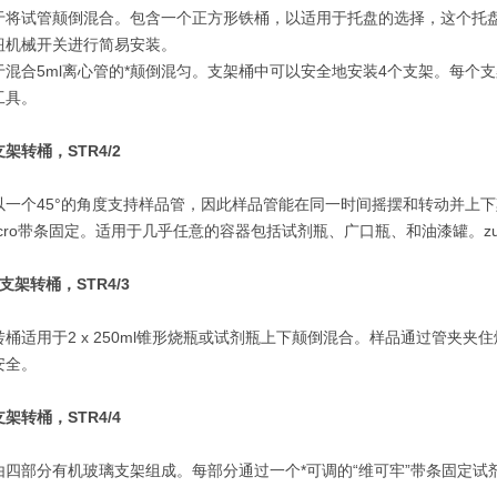
于将试管颠倒混合。包含一个正方形铁桶，以适用于托盘的选择，这个托盘
钮机械开关进行简易安装。
于混合5ml离心管的*颠倒混匀。支架桶中可以安全地安装4个支架。每个
工具。
架转桶，STR4/2
以一个45°的角度支持样品管，因此样品管能在同一时间摇摆和转动并上
lcro带条固定。适用于几乎任意的容器包括试剂瓶、广口瓶、和油漆罐。zu
支架转桶，STR4/3
转桶适用于2 x 250ml锥形烧瓶或试剂瓶上下颠倒混合。样品通过管夹
安全。
架转桶，STR4/4
四部分有机玻璃支架组成。每部分通过一个*可调的“维可牢”带条固定试剂瓶