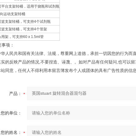
双平台支架转桶，适用于烧瓶和试剂瓶
8向运动支架转桶
摇篮支架转桶，可支持4个试剂瓶
摇篮支架转桶，可支持4个管架
备用架，可支持60 x 1.5ml管
意事项：
守中华人民共和国有关法律、法规，尊重网上道德，承担一切因您的行为而
您真实的反映产品的情况,不要捏造、诬蔑、。如对产品有任何疑问,也可以
经本站同意，任何人不得利用本留言簿发布个人或团体的具有广告性质的信
产品：
您的单位：
您的姓名：