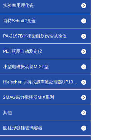
实验室用理化瓷
肖特Schott2孔盖
PA-2197B平衡梁耐划伤性试验仪
PET瓶厚自动测定仪
小型电磁振动筛M-2T型
Hielscher 手持式超声波处理器UP100H
2MAG磁力搅拌器MIX系列
其他
圆柱形硼硅玻璃容器