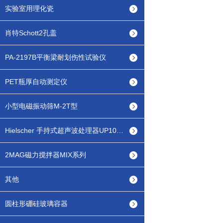
实验室用理化瓷
肖特Schott2孔盖
PA-2197B平衡梁耐划伤性试验仪
PET瓶厚自动测定仪
小型电磁振动筛M-2T型
Hielscher 手持式超声波处理器UP100H
2MAG磁力搅拌器MIX系列
其他
圆柱形硼硅玻璃容器